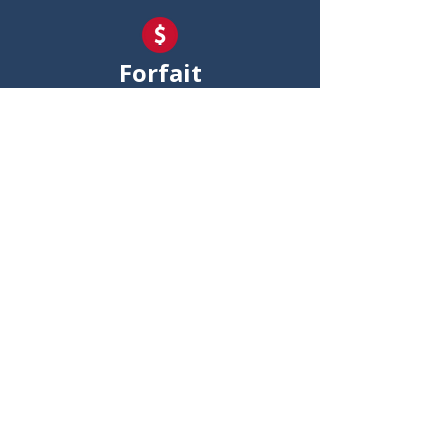
Forfait
Mensuel
Annuel — Économisez 48%