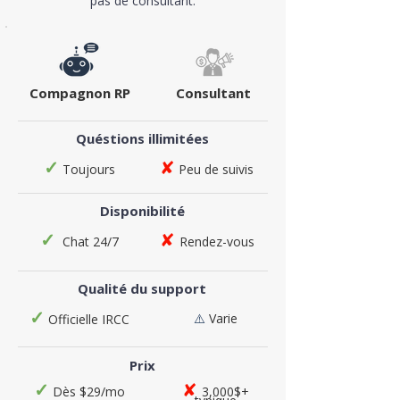
pas de consultant.
Compagnon RP
Consultant​​
Quéstions illimitées
✓
✘
Toujours
Peu de suivis
Disponibilité
✓
✘
Chat 24/7
Rendez-vous
Qualité du support
✓
⚠️
V
arie
Officielle IRCC
Prix
✓
✘
Dès $29/mo
3,000$+